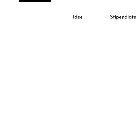
Stipendiatenkonzert
Do
A
Idee
Stipendiat
Ei